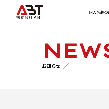
個人名義の
NEW
お知らせ